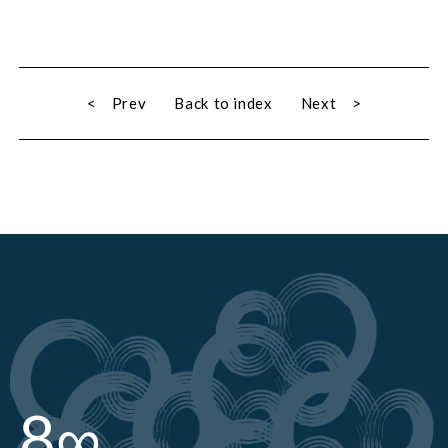
< Prev
Back to index
Next >
8∞