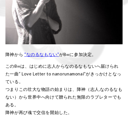
降神から
“なのるなもない”
が8∞に参加決定。
この8∞は、はじめに志人からなのるなもないへ届けられ
た一曲” Love Letter to nanorunamonai”がきっかけとなっ
ている。
つまりこの壮大な物語の始まりは、降神（志人,なのるなも
ない）から世界中へ向けて贈られた無限のラブレターでも
ある。
降神が再び魂で交信を開始した。